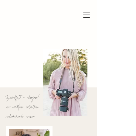
Brandfoto + videograaf
voor creatieve, intuïtieve
ondernemende vrouwen