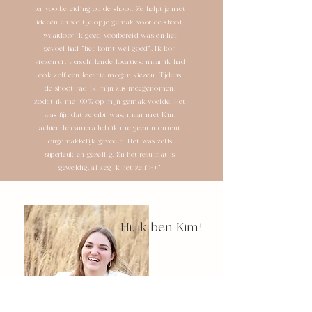
ter voorbereiding op de shoot. Ze helpt je met
ideeën en stelt je op je gemak voor de shoot,
waardoor ik goed voorbereid was en het
gevoel had “het komt wel goed”. Ik kon
kiezen uit verschillende locaties, maar ik had
ook zelf een locatie mogen kiezen. Tijdens
de shoot had ik mijn zus meegenomen,
zodat ik me 100% op mijn gemak voelde. Het
was fijn dat ze erbij was, maar met Kim
achter de camera heb ik me geen moment
ongemakkelijk gevoeld. Het was zelfs
superleuk en gezellig. En het resultaat is
geweldig, al zeg ik het zelf ;-) "
Hi, ik ben Kim!