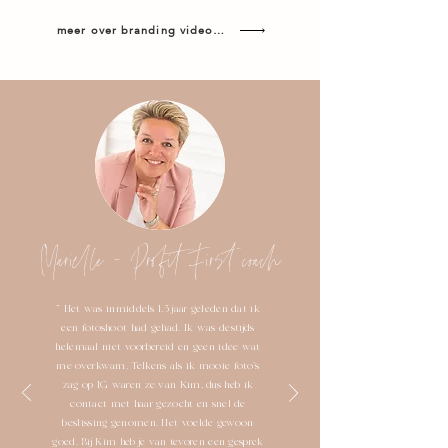
meer over branding videografie
Marielle - Profit First coach
" Het was inmiddels 1,5 jaar geleden dat ik
een fotoshoot had gehad. Ik was destijds
helemaal niet voorbereid en geen idee wat
me overkwam. Telkens als ik mooie foto's
zag op IG waren ze van Kim, dus heb ik
contact met haar gezocht en snel de
beslissing genomen. Het voelde gewoon
goed. Bij Kim heb je van tevoren een gesprek